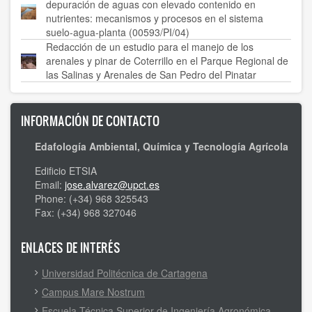
depuración de aguas con elevado contenido en
nutrientes: mecanismos y procesos en el sistema
suelo-agua-planta (00593/PI/04)
Redacción de un estudio para el manejo de los
arenales y pinar de Coterrillo en el Parque Regional de
las Salinas y Arenales de San Pedro del Pinatar
INFORMACIÓN DE CONTACTO
Edafología Ambiental, Química y Tecnología Agrícola
Edificio ETSIA
Email:
jose.alvarez@upct.es
Phone: (+34) 968 325543
Fax: (+34) 968 327046
ENLACES DE INTERÉS
Universidad Politécnica de Cartagena
Campus Mare Nostrum
Escuela Técnica Superior de Ingeniería Agronómica