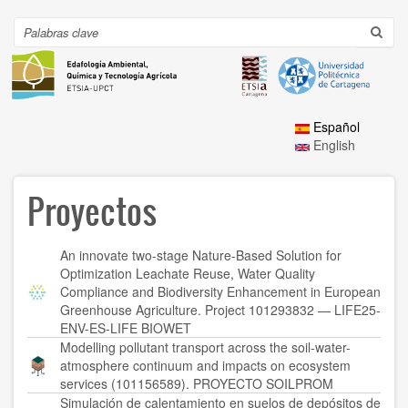
Ir
al
Search
Toggl
contenido
navig
principal
Español
English
Proyectos
An innovate two-stage Nature-Based Solution for
Optimization Leachate Reuse, Water Quality
Compliance and Biodiversity Enhancement in European
Greenhouse Agriculture. Project 101293832 — LIFE25-
ENV-ES-LIFE BIOWET
Modelling pollutant transport across the soil-water-
atmosphere continuum and impacts on ecosystem
services (101156589). PROYECTO SOILPROM
Simulación de calentamiento en suelos de depósitos de