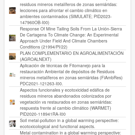
residuos mineros metalíferos de zonas semiáridas:
lecciones para afrontar el cambio climático en
ambientes contaminados (SIMULATE; PID2023-
147960OB-I00)
Response Of Mine Tailing Soils From La Unión-Sierra
De Cartagena To Climate Change: An Experimental
Approach Under Field And Climate Chambers
Conditions (21994/PI/22)
PLAN COMPLEMENTARIO EN AGROALIMENTACIÓN
(AGROALNEXT)
Aplicación de técnicas de Fitomanejo para la
restauración Ambiental de depósitos de Residuos
mineros metalíferos en zonas semiáridas (FiAmbRes)
PDC2021-121263-I00.
Aspectos funcionales y ecotoxicidad edáfica de
residuos mineros abandonados colonizados por
vegetación vs restaurados en zonas semiáridas:
respuesta frente al cambio climático (WARMET)
PID2020-118941RA-I00
Soil metal-pollution in a global warming perspective:
ecotoxicological and functional aspects.
Metal contamination in a global warming perspective: