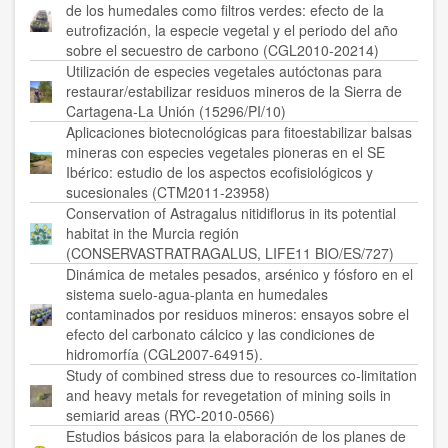
de los humedales como filtros verdes: efecto de la
eutrofización, la especie vegetal y el periodo del año
sobre el secuestro de carbono (CGL2010-20214)
Utilización de especies vegetales autóctonas para
restaurar/estabilizar residuos mineros de la Sierra de
Cartagena-La Unión (15296/PI/10)
Aplicaciones biotecnológicas para fitoestabilizar balsas
mineras con especies vegetales pioneras en el SE
Ibérico: estudio de los aspectos ecofisiológicos y
sucesionales (CTM2011-23958)
Conservation of Astragalus nitidiflorus in its potential
habitat in the Murcia región
(CONSERVASTRATRAGALUS, LIFE11 BIO/ES/727)
Dinámica de metales pesados, arsénico y fósforo en el
sistema suelo-agua-planta en humedales
contaminados por residuos mineros: ensayos sobre el
efecto del carbonato cálcico y las condiciones de
hidromorfía (CGL2007-64915).
Study of combined stress due to resources co-limitation
and heavy metals for revegetation of mining soils in
semiarid areas (RYC-2010-0566)
Estudios básicos para la elaboración de los planes de