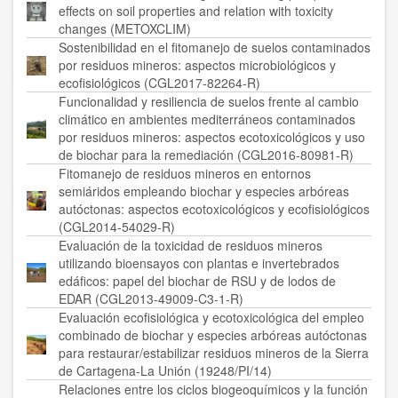
effects on soil properties and relation with toxicity
changes (METOXCLIM)
Sostenibilidad en el fitomanejo de suelos contaminados
por residuos mineros: aspectos microbiológicos y
ecofisiológicos (CGL2017-82264-R)
Funcionalidad y resiliencia de suelos frente al cambio
climático en ambientes mediterráneos contaminados
por residuos mineros: aspectos ecotoxicológicos y uso
de biochar para la remediación (CGL2016-80981-R)
Fitomanejo de residuos mineros en entornos
semiáridos empleando biochar y especies arbóreas
autóctonas: aspectos ecotoxicológicos y ecofisiológicos
(CGL2014-54029-R)
Evaluación de la toxicidad de residuos mineros
utilizando bioensayos con plantas e invertebrados
edáficos: papel del biochar de RSU y de lodos de
EDAR (CGL2013-49009-C3-1-R)
Evaluación ecofisiológica y ecotoxicológica del empleo
combinado de biochar y especies arbóreas autóctonas
para restaurar/estabilizar residuos mineros de la Sierra
de Cartagena-La Unión (19248/PI/14)
Relaciones entre los ciclos biogeoquímicos y la función