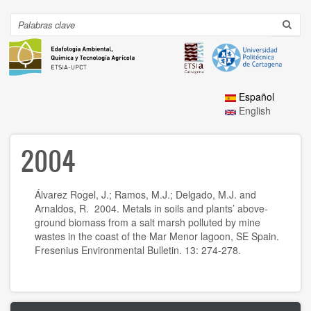
Ir
al
Search
Toggl
contenido
navig
principal
Español
English
2004
Álvarez Rogel, J.; Ramos, M.J.; Delgado, M.J. and
Arnaldos, R. 2004. Metals in soils and plants’ above-
ground biomass from a salt marsh polluted by mine
wastes in the coast of the Mar Menor lagoon, SE Spain.
Fresenius Environmental Bulletin. 13: 274-278.