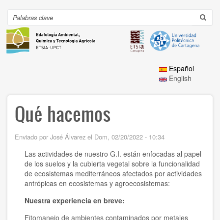
Ir
al
Search
Toggl
contenido
navig
principal
Español
English
Qué hacemos
Enviado por
José Álvarez
el
Dom, 02/20/2022 - 10:34
Las actividades de nuestro G.I. están enfocadas al papel
de los suelos y la cubierta vegetal sobre la funcionalidad
de ecosistemas mediterráneos afectados por actividades
antrópicas en ecosistemas y agroecosistemas:
Nuestra experiencia en breve:
Fitomanejo de ambientes contaminados por metales