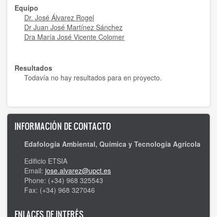
Equipo
Dr. José Álvarez Rogel
Dr Juan José Martínez Sánchez
Dra María José Vicente Colomer
Resultados
Todavía no hay resultados para en proyecto.
INFORMACIÓN DE CONTACTO
Edafología Ambiental, Química y Tecnología Agrícola
Edificio ETSIA
Email:
jose.alvarez@upct.es
Phone: (+34) 968 325543
Fax: (+34) 968 327046
ENLACES DE INTERÉS