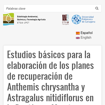
Ir
al
Search
Toggl
contenido
navig
principal
Español
English
Estudios básicos para la
elaboración de los planes
de recuperación de
Anthemis chrysantha y
Astragalus nitidiflorus en