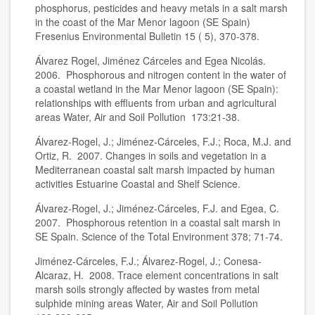
phosphorus, pesticides and heavy metals in a salt marsh
in the coast of the Mar Menor lagoon (SE Spain)
Fresenius Environmental Bulletin 15 ( 5), 370-378.
Álvarez Rogel, Jiménez Cárceles and Egea Nicolás.
2006. Phosphorous and nitrogen content in the water of
a coastal wetland in the Mar Menor lagoon (SE Spain):
relationships with effluents from urban and agricultural
areas Water, Air and Soil Pollution 173:21-38.
Álvarez-Rogel, J.; Jiménez-Cárceles, F.J.; Roca, M.J. and
Ortiz, R. 2007. Changes in soils and vegetation in a
Mediterranean coastal salt marsh impacted by human
activities Estuarine Coastal and Shelf Science.
Álvarez-Rogel, J.; Jiménez-Cárceles, F.J. and Egea, C.
2007. Phosphorous retention in a coastal salt marsh in
SE Spain. Science of the Total Environment 378; 71-74.
Jiménez-Cárceles, F.J.; Álvarez-Rogel, J.; Conesa-
Alcaraz, H. 2008. Trace element concentrations in salt
marsh soils strongly affected by wastes from metal
sulphide mining areas Water, Air and Soil Pollution