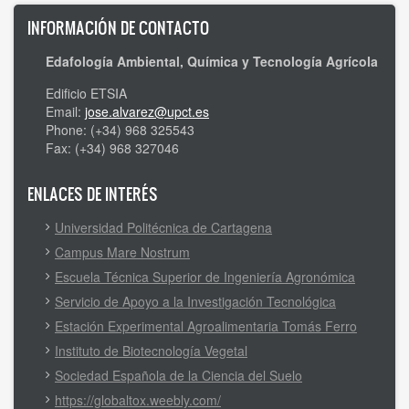
INFORMACIÓN DE CONTACTO
Edafología Ambiental, Química y Tecnología Agrícola
Edificio ETSIA
Email:
jose.alvarez@upct.es
Phone: (+34) 968 325543
Fax: (+34) 968 327046
ENLACES DE INTERÉS
Universidad Politécnica de Cartagena
Campus Mare Nostrum
Escuela Técnica Superior de Ingeniería Agronómica
Servicio de Apoyo a la Investigación Tecnológica
Estación Experimental Agroalimentaria Tomás Ferro
Instituto de Biotecnología Vegetal
Sociedad Española de la Ciencia del Suelo
https://globaltox.weebly.com/