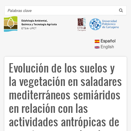
Ir
al
Search
Toggl
contenido
navig
principal
Español
English
Evolución de los suelos y
la vegetación en saladares
mediterráneos semiáridos
en relación con las
actividades antrópicas de