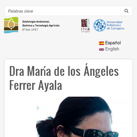
Ir
al
Search
Toggl
contenido
navig
principal
Español
English
Dra María de los Ángeles
Ferrer Ayala