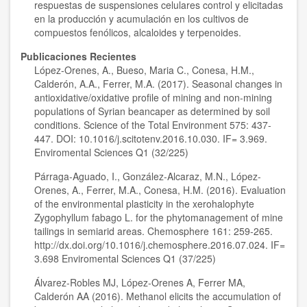
respuestas de suspensiones celulares control y elicitadas
en la producción y acumulación en los cultivos de
compuestos fenólicos, alcaloides y terpenoides.
Publicaciones Recientes
López-Orenes, A., Bueso, Maria C., Conesa, H.M.,
Calderón, A.A., Ferrer, M.A. (2017). Seasonal changes in
antioxidative/oxidative profile of mining and non-mining
populations of Syrian beancaper as determined by soil
conditions. Science of the Total Environment 575: 437-
447. DOI: 10.1016/j.scitotenv.2016.10.030. IF= 3.969.
Enviromental Sciences Q1 (32/225)
Párraga-Aguado, I., González-Alcaraz, M.N., López-
Orenes, A., Ferrer, M.A., Conesa, H.M. (2016). Evaluation
of the environmental plasticity in the xerohalophyte
Zygophyllum fabago L. for the phytomanagement of mine
tailings in semiarid areas. Chemosphere 161: 259-265.
http://dx.doi.org/10.1016/j.chemosphere.2016.07.024. IF=
3.698 Enviromental Sciences Q1 (37/225)
Álvarez-Robles MJ, López-Orenes A, Ferrer MA,
Calderón AA (2016). Methanol elicits the accumulation of