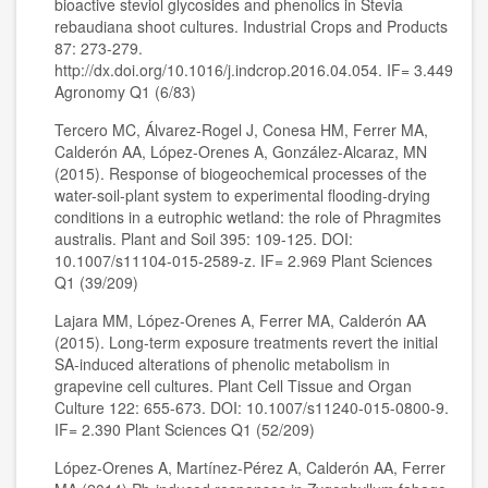
bioactive steviol glycosides and phenolics in Stevia
rebaudiana shoot cultures. Industrial Crops and Products
87: 273-279.
http://dx.doi.org/10.1016/j.indcrop.2016.04.054. IF= 3.449
Agronomy Q1 (6/83)
Tercero MC, Álvarez-Rogel J, Conesa HM, Ferrer MA,
Calderón AA, López-Orenes A, González-Alcaraz, MN
(2015). Response of biogeochemical processes of the
water-soil-plant system to experimental flooding-drying
conditions in a eutrophic wetland: the role of Phragmites
australis. Plant and Soil 395: 109-125. DOI:
10.1007/s11104-015-2589-z. IF= 2.969 Plant Sciences
Q1 (39/209)
Lajara MM, López-Orenes A, Ferrer MA, Calderón AA
(2015). Long-term exposure treatments revert the initial
SA-induced alterations of phenolic metabolism in
grapevine cell cultures. Plant Cell Tissue and Organ
Culture 122: 655-673. DOI: 10.1007/s11240-015-0800-9.
IF= 2.390 Plant Sciences Q1 (52/209)
López-Orenes A, Martínez-Pérez A, Calderón AA, Ferrer