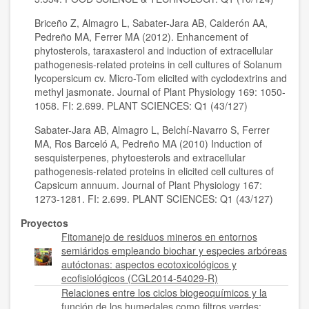
Briceño Z, Almagro L, Sabater-Jara AB, Calderón AA,
Pedreño MA, Ferrer MA (2012). Enhancement of
phytosterols, taraxasterol and induction of extracellular
pathogenesis-related proteins in cell cultures of Solanum
lycopersicum cv. Micro-Tom elicited with cyclodextrins and
methyl jasmonate. Journal of Plant Physiology 169: 1050-
1058. FI: 2.699. PLANT SCIENCES: Q1 (43/127)
Sabater-Jara AB, Almagro L, Belchí-Navarro S, Ferrer
MA, Ros Barceló A, Pedreño MA (2010) Induction of
sesquisterpenes, phytoesterols and extracellular
pathogenesis-related proteins in elicited cell cultures of
Capsicum annuum. Journal of Plant Physiology 167:
1273-1281. FI: 2.699. PLANT SCIENCES: Q1 (43/127)
Proyectos
Fitomanejo de residuos mineros en entornos
semiáridos empleando biochar y especies arbóreas
autóctonas: aspectos ecotoxicológicos y
ecofisiológicos (CGL2014-54029-R)
Relaciones entre los ciclos biogeoquímicos y la
función de los humedales como filtros verdes: