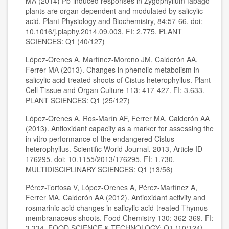
MA (2014) Pb-induced responses in Zygophyllum fabago
plants are organ-dependent and modulated by salicylic
acid. Plant Physiology and Biochemistry, 84:57-66. doi:
10.1016/j.plaphy.2014.09.003. FI: 2.775. PLANT
SCIENCES: Q1 (40/127)
López-Orenes A, Martínez-Moreno JM, Calderón AA,
Ferrer MA (2013). Changes in phenolic metabolism in
salicylic acid-treated shoots of Cistus heterophyllus. Plant
Cell Tissue and Organ Culture 113: 417-427. FI: 3.633.
PLANT SCIENCES: Q1 (25/127)
López-Orenes A, Ros-Marín AF, Ferrer MA, Calderón AA
(2013). Antioxidant capacity as a marker for assessing the
in vitro performance of the endangered Cistus
heterophyllus. Scientific World Journal. 2013, Article ID
176295. doi: 10.1155/2013/176295. FI: 1.730.
MULTIDISCIPLINARY SCIENCES: Q1 (13/56)
Pérez-Tortosa V, López-Orenes A, Pérez-Martínez A,
Ferrer MA, Calderón AA (2012). Antioxidant activity and
rosmarinic acid changes in salicylic acid-treated Thymus
membranaceus shoots. Food Chemistry 130: 362-369. FI:
3.334. FOOD SCIENCE & TECHNOLOGY: Q1 (10/124)