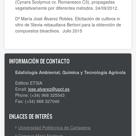
(Cynara Scolymus cv. Romanesco C3), propagadas
vegetativamente por diferentes métodos. 24/09/2012.
Dª María José Álvarez Robles. Elicitación de cultivos in
vitro de Stevia rebaudiana Bertoni para la obtención de
compuestos bioactivos. Julio 2015
INFORMACIÓN DE CONTACTO
Edafología Ambiental, Química y Tecnología Agrícola
Edificio ETSIA
Email:
jose.alvarez@upct.es
Phone: (+34) 968 325543
Fax: (+34) 968 327046
ENLACES DE INTERÉS
Universidad Politécnica de Cartagena
Campus Mare Nostrum