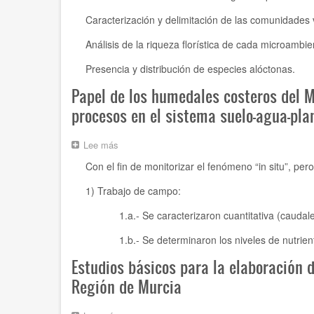
de
de
suelos
Caracterización y delimitación de las comunidades 
los
degradados
arenales
Análisis de la riqueza florística de cada microambie
y
pinar
Presencia y distribución de especies alóctonas.
de
Coterrillo
Papel de los humedales costeros del 
en
procesos en el sistema suelo-agua-pl
el
Parque
Regional
Lee más
sobre
de
Papel
las
Con el fin de monitorizar el fenómeno “in situ”, p
de
Salinas
los
y
1) Trabajo de campo:
humedales
Arenales
costeros
de
1.a.- Se caracterizaron cuantitativa (caudales) 
del
San
Mar
Pedro
1.b.- Se determinaron los niveles de nutrientes 
Menor
del
en
Estudios básicos para la elaboración 
Pinatar
la
Región de Murcia
depuración
de
aguas