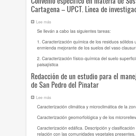
Convenio específico en materia de So
del
Cartagena – UPCT. Línea de investiga
Espacio
Natural
Protegido
Lee más
sobre
Humedal
Convenio
Se lleván a cabo las siguientes tareas:
del
específico
Ajauque
en
1. Caracterización química de los residuos sólido
y
materia
enmienda mejorante de los suelos del vaso clausur
Rambla
de
Salada
Sostenibilidad
2. Caracterización físico-química del suelo superfic
Ambiental
paisajística
Cátedra
Infraestructuras
Redacción de un estudio para el manejo
Municipales
Ayuntamiento
de San Pedro del Pinatar
de
Cartagena
Lee más
sobre
–
Redacción
UPCT.
Caracterización climática y microclimática de la zon
de
Línea
un
de
Caracterización geomorfológica y de los microrelie
estudio
investigación
para
1:
Caracterización edáfica. Descripción y clasificación
el
Regeneración
relación con las comunidades vegetales presentes.
manejo