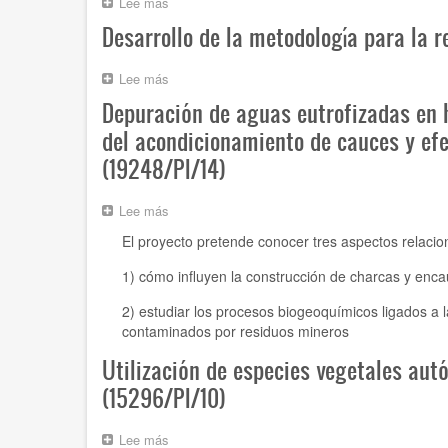
Lee más
sobre
con
Estudios
elevado
Desarrollo de la metodología para la 
básicos
contenido
para
en
la
Lee más
sobre
nutrientes:
elaboración
Desarrollo
mecanismos
Depuración de aguas eutrofizadas en 
de
de
y
los
la
del acondicionamiento de cauces y efe
procesos
planes
metodología
en
(19248/PI/14)
de
para
el
recuperación
la
sistema
de
restauración
suelo-
Lee más
sobre
Anthemis
de
agua-
Depuración
chrysantha
El proyecto pretende conocer tres aspectos relaci
los
planta
de
y
parajes
(00593/PI/04)
aguas
Astragalus
1) cómo influyen la construcción de charcas y enc
de
eutrofizadas
nitidiflorus
Lo
en
en
2) estudiar los procesos biogeoquímicos ligados a 
Poyo,
humedales
la
contaminados por residuos mineros
La
afectados
Región
Hita
por
de
Utilización de especies vegetales aut
y
residuos
Murcia
Marchamalo
mineros
(15296/PI/10)
en
el
Lee más
sobre
entorno