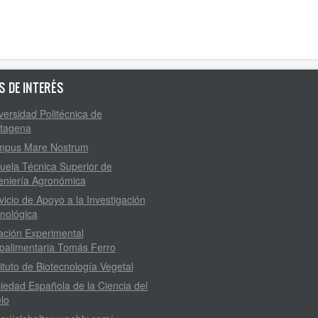
S DE INTERÉS
versidad Politécnica de
tagena
pus Mare Nostrum
uela Técnica Superior de
eniería Agronómica
vicio de Apoyo a la Investigación
nológica
ación Experimental
oalimentaria Tomás Ferro
tituto de Biotecnología Vegetal
iedad Española de la Ciencia del
lo