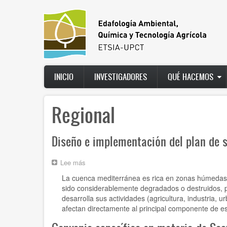
Ir
al
contenido
principal
Main
INICIO
INVESTIGADORES
QUÉ HACEMOS
navigation
Regional
Diseño e implementación del plan de 
Lee más
sobre
Diseño
La cuenca mediterránea es rica en zonas húmedas,
e
sido considerablemente degradados o destruidos, pr
implementación
desarrolla sus actividades (agricultura, industria, u
del
afectan directamente al principal componente de es
plan
de
seguimiento