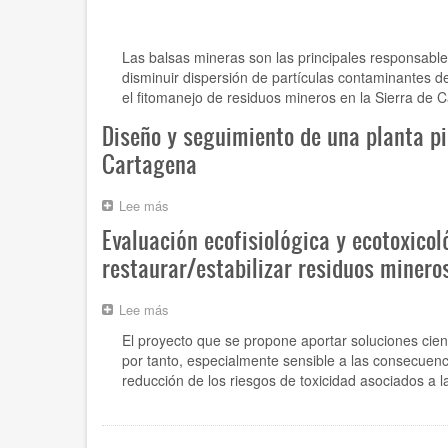
Utilización
del
de
Mar
especies
Menor:
Las balsas mineras son las principales responsabl
vegetales
consecuencias
disminuir dispersión de partículas contaminantes d
autóctonas
del
el fitomanejo de residuos mineros en la Sierra de 
para
acondicionamiento
restaurar/estabilizar
de
Diseño y seguimiento de una planta p
residuos
cauces
mineros
Cartagena
y
de
efectos
la
del
Lee más
sobre
Sierra
carbonato
Diseño
de
cálcico
Evaluación ecofisiológica y ecotoxico
y
Cartagena-
y
seguimiento
restaurar/estabilizar residuos minero
La
la
de
Unión
hidromorfía
una
(15296/PI/10)
sobre
Lee más
sobre
planta
los
Evaluación
piloto
procesos
El proyecto que se propone aportar soluciones cien
ecofisiológica
con
biogeoquímicos
por tanto, especialmente sensible a las consecuenc
y
humedades
(19248/PI/14)
reducción de los riesgos de toxicidad asociados a 
ecotoxicológica
para
del
el
empleo
tratamiento
combinado
de
Paginación