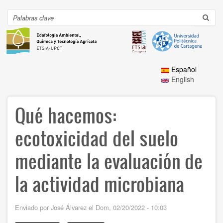
Ir
al
Search
Toggl
contenido
navig
principal
Español
English
Qué hacemos:
ecotoxicidad del suelo
mediante la evaluación de
la actividad microbiana
Enviado por
José Álvarez
el
Dom, 02/20/2022 - 10:03