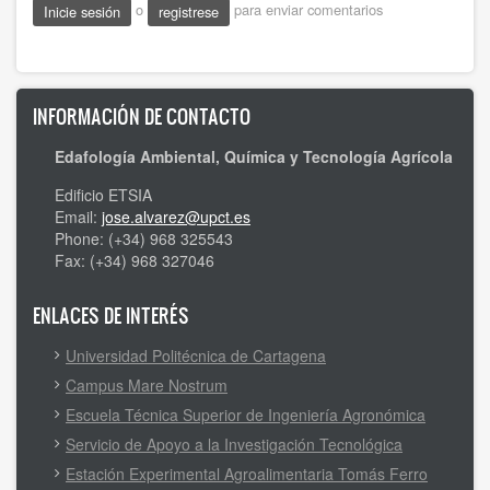
o
para enviar comentarios
Inicie sesión
registrese
INFORMACIÓN DE CONTACTO
Edafología Ambiental, Química y Tecnología Agrícola
Edificio ETSIA
Email:
jose.alvarez@upct.es
Phone: (+34) 968 325543
Fax: (+34) 968 327046
ENLACES DE INTERÉS
Universidad Politécnica de Cartagena
Campus Mare Nostrum
Escuela Técnica Superior de Ingeniería Agronómica
Servicio de Apoyo a la Investigación Tecnológica
Estación Experimental Agroalimentaria Tomás Ferro