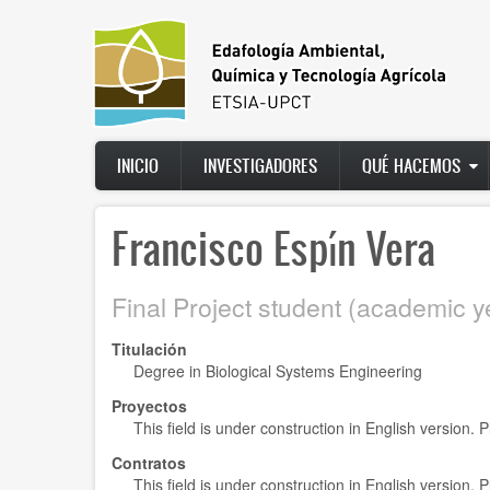
Ir
al
contenido
principal
Main
INICIO
INVESTIGADORES
QUÉ HACEMOS
navigation
Francisco Espín Vera
Final Project student (academic 
Titulación
Degree in Biological Systems Engineering
Proyectos
This field is under construction in English version.
Contratos
This field is under construction in English version.