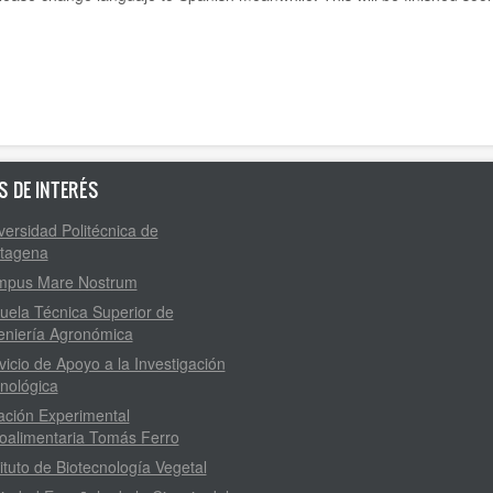
S DE INTERÉS
versidad Politécnica de
tagena
pus Mare Nostrum
uela Técnica Superior de
eniería Agronómica
vicio de Apoyo a la Investigación
nológica
ación Experimental
oalimentaria Tomás Ferro
tituto de Biotecnología Vegetal