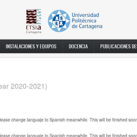
INSTALACIONES Y EQUIPOS
DOCENCIA
PUBLICACIONES D
year 2020-2021)
 Please change languaje to Spanish meanwhile. This will be finished soo
 Please change languaje to Spanish meanwhile. This will be finished soo