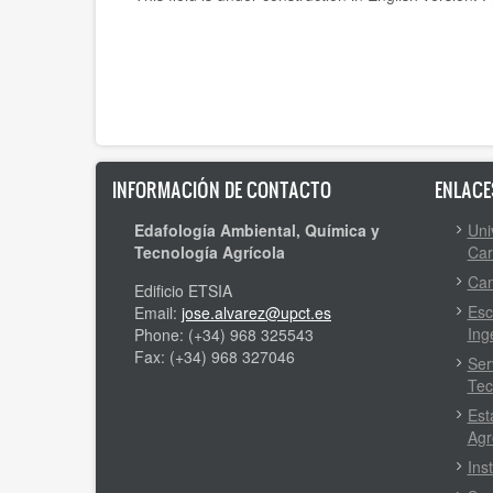
INFORMACIÓN DE CONTACTO
ENLACE
Edafología Ambiental, Química y
Uni
Tecnología Agrícola
Car
Cam
Edificio ETSIA
Esc
Email:
jose.alvarez@upct.es
Ing
Phone: (+34) 968 325543
Fax: (+34) 968 327046
Ser
Tec
Est
Agr
Ins