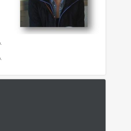
n.
n.