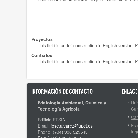
Proyectos
This field is under construction in English version.
Contratos
This field is under construction in English version.
INFORMACIÓN DE CONTACTO
ENLACE
Edafología Ambiental, Química y
Uni
Tecnología Agrícola
Car
Cam
Edificio ETSIA
Esc
Email:
jose.alvarez@upct.es
Ing
Phone: (+34) 968 325543
Fax: (+34) 968 327046