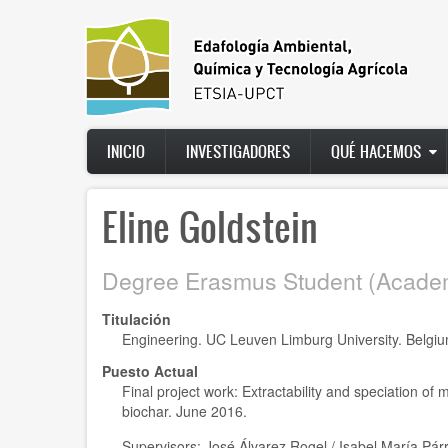
Ir
al
contenido
principal
Main
INICIO
INVESTIGADORES
QUÉ HACEMOS
navigation
Eline Goldstein
Degree Erasmus Student (Academ
Titulación
Engineering. UC Leuven Limburg University. Belgi
Puesto Actual
Final project work: Extractability and speciation 
biochar. June 2016.
Supervisors: José Álvarez Rogel / Isabel María Pá