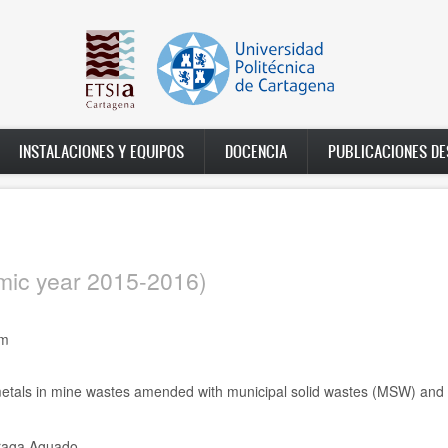
INSTALACIONES Y EQUIPOS
DOCENCIA
PUBLICACIONES D
ic year 2015-2016)
um
of metals in mine wastes amended with municipal solid wastes (MSW) and
rraga Aguado.