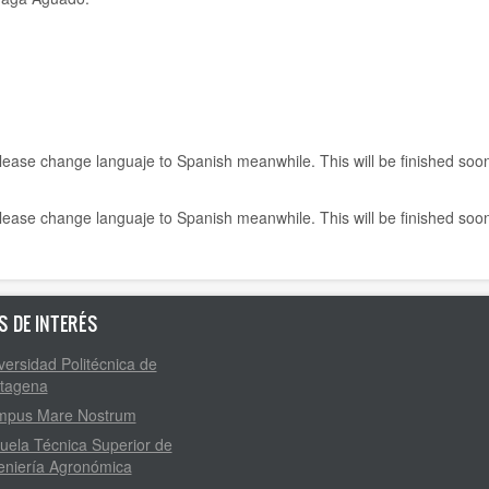
 Please change languaje to Spanish meanwhile. This will be finished soo
 Please change languaje to Spanish meanwhile. This will be finished soo
S DE INTERÉS
versidad Politécnica de
tagena
pus Mare Nostrum
uela Técnica Superior de
eniería Agronómica