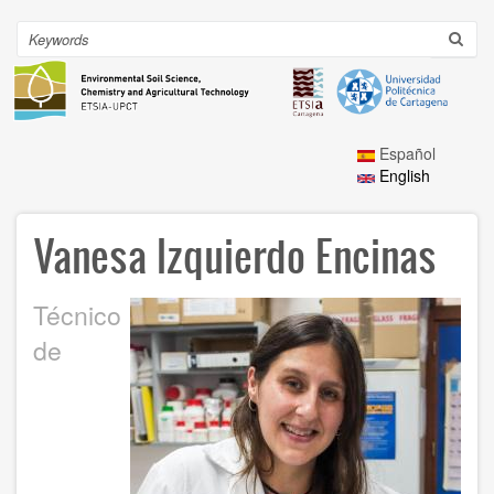
Skip
to
Search
Toggl
main
navig
content
Español
English
Vanesa Izquierdo Encinas
Técnico
de