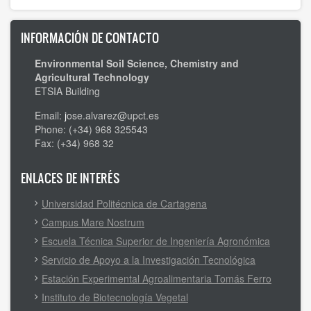
INFORMACIÓN DE CONTACTO
Environmental Soil Science, Chemistry and
Agricultural Technology
ETSIA Building
Email:
j
ose.alvarez@upct.es
Phone: (+34) 968 325543
Fax: (+34) 968 32
ENLACES DE INTERÉS
Universidad Politécnica de Cartagena
Campus Mare Nostrum
Escuela Técnica Superior de Ingeniería Agronómica
Servicio de Apoyo a la Investigación Tecnológica
Estación Experimental Agroalimentaria Tomás Ferro
Instituto de Biotecnología Vegetal